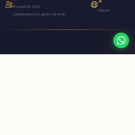
8
Ponad 50 000
Języki
zadowolonych gości rocznie