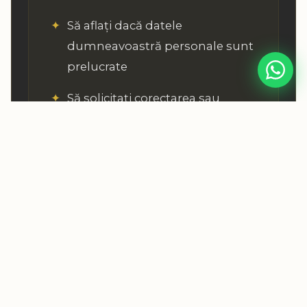
Să aflați dacă datele
dumneavoastră personale sunt
prelucrate
Să solicitați corectarea sau
actualizarea datelor
dumneavoastră
Să solicitați ștergerea sau
distrugerea datelor
dumneavoastră
Să aflați dacă datele
dumneavoastră sunt
transferate către terțe părți